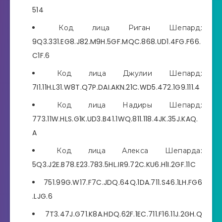
514
Код лица Риган Шепард:
9Q3.331.EG8.J82.M9H.5GF.MQC.868.UD1.4FG.F66.
C1F.6
Код лица Джулии Шепард:
7I1.11H.L31.W8T.Q7P.DAI.AKN.21C.WD5.472.1G9.111.4
Код лица Надиры Шепард:
773.11W.HLS.G1K.UD3.B41.1WQ.811.118.4JK.35J.KAQ.
A
Код лица Алекса Шепарда:
5Q3.J2E.B78.E23.783.5HL.IR9.72C.KU6.H1I.2GF.11C
751.99G.W17.F7C.JDQ.64Q.1DA.711.S46.1LH.FG6
.LJG.6
7T3.47J.G71.K8A.HDQ.62F.1EC.711.F16.11J.2GH.Q