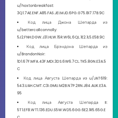
u/hoxtonbreakfast:
3Q1.7AE.ENF.A85.FAS.JEI.MJD.6PG.G75.8I7.17B.9C
Код лица Джона Шепарда из
u/bettercallconnolly:
5J2.FNH.DGW.J31.HLW.15R.W6L.6QL.1E2.1L5.E5B.9C
Код лица Брэндона Шепарда из
u/BrandonNoir:
1D1.67F.MFA.43F.MDI.3DS.6W6.7CL.TK5.8GN.E3A.5
C
Код лица Августа Шепарда из u/JAT619:
543.UAH.CMT.C3I.GMU.M2B.N7P.2RN.J84.AUK.E3A.
95
Код лица Августа Шепарда II:
5T1.EF8.WT1.136.EDU.S5W.WD5.6GG.6E2.1R5.65G.E
C