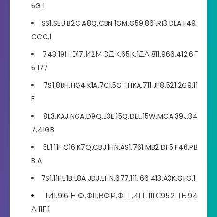
5G.1
SS1.SEU.B2C.A8Q.CBN.1GM.G59.861.RI3.DLA.F49.
CCC.1
743.19Н.Э17.И2М.ЭДК.65К.1ДА.811.966.412.6Г
5.177
7S1.8BH.HG4.K1A.7CI.5GT.HKA.711.JF8.521.2G9.11
F
8L3.KAJ.NGA.D9Q.J3E.15Q.DEL.15W.MCA.39J.34
7.41GB
5L1.11F.C16.K7Q.CBJ.1HN.AS1.761.MB2.DF5.F46.PB
B.A
7S1.11F.E1B.L8A.JDJ.EHN.677.111.I66.413.A3K.GFG.1
1И1.916.Н1Ф.Ф11.ВФР.ФГГ.4ГГ.111.С95.2ПБ.94
А.11Г.1