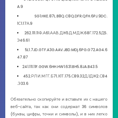
A.9
SG1.HKE.87L.B8Q.C8Q.DFR.QFH.6PJ.9DC.
1С1.17А.9
262.111.11Ф.А61.ААВ.ДЖ5Д.МДЖ.68Г.172.5Д5.
Э46.61
5L1.7JD.GTF.A3G.AAV.JBD.MDj.6PG.G72.AG4.6
47.87
241.111.11F.GGW.6HH.HW1.631.BH5.8JA.B43.5
452.РЛИ.МГГ.Б71.Х1Т.175.С89.32Д.1ДЖ2.С84
.Э33.6
Обязательно скопируйте и вставьте их с нашего
веб-сайта, так как они содержат 36 символов
(буквы, цифры, точки и символы), и в них легко