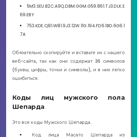
5M3.SEU.B2C.A9Q.DBM.GGM.G59.861.TJ3.DLK.E
69.EBY
753.KDE.Q81.W81.9J3.12W.11G.194.FD6.1BD.6G6.1
7A
Обязательно скопируйте и вставьте их с нашего
веб-сайта, так как они содержат 36 символов
(буквы, цифры, точки и символы), и в них легко
ошибиться.
Коды лиц мужского пола
Шепарда
Это все коды Мужского Шепарда.
Код лица Масато Шепарда из