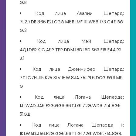
G.B
Код лица Азалии Шепард:
7L2.7DB.866.E21.CGG.M6B.1MF.111.W68.173.C49.BG
G.3
Код лица Мэй Шепард:
4Q1.DFR.K1C.A9P.TPP.DDM.18D.16D.S63.F1B.F4A.R2
J.1
Код лица Дженнифер Шепард:
7T1.C7H.J15.K25.3LV.1HW.8JA.751.PL6.DCG.FG9.M9
G
Код лица Логана Шепарда:
1J1.WAD.JA6.E2G.GG6.66T.LGI.72G.WD6.714.8G5.
51G.B
Код лица Логана Шепарда II:
1K1.WAD.JA6.E2G.GG6.66T.LGI.72G.WD6.714.8G8.