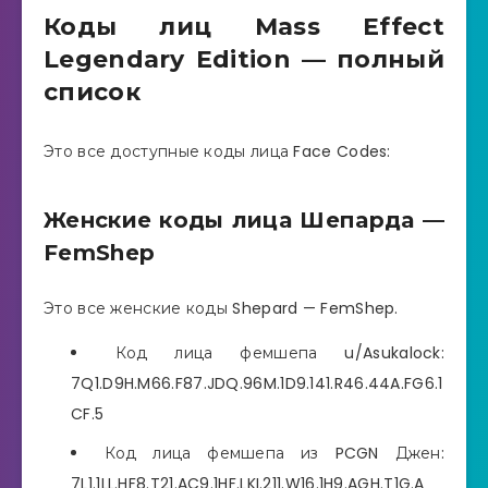
Коды лиц Mass Effect
Legendary Edition — полный
список
Это все доступные коды лица Face Codes:
Женские коды лица Шепарда —
FemShep
Это все женские коды Shepard — FemShep.
Код лица фемшепа u/Asukalock:
7Q1.D9H.M66.F87.JDQ.96M.1D9.141.R46.44A.FG6.1
CF.5
Код лица фемшепа из PCGN Джен:
7L1.1LL.HF8.T21.AC9.1HF.LKI.211.W16.1H9.AGH.T1G.A