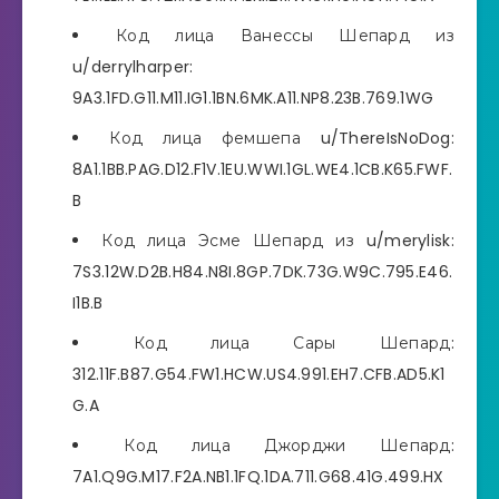
Код лица Ванессы Шепард из
u/derrylharper:
9A3.1FD.G11.M11.IG1.1BN.6MK.A11.NP8.23B.769.1WG
Код лица фемшепа u/ThereIsNoDog:
8A1.1BB.PAG.D12.F1V.1EU.WWI.1GL.WE4.1CB.K65.FWF.
B
Код лица Эсме Шепард из u/merylisk:
7S3.12W.D2B.H84.N8I.8GP.7DK.73G.W9C.795.E46.
I1B.B
Код лица Сары Шепард:
312.11F.B87.G54.FW1.HCW.US4.991.EH7.CFB.AD5.K1
G.A
Код лица Джорджи Шепард:
7A1.Q9G.M17.F2A.NB1.1FQ.1DA.711.G68.41G.499.HX