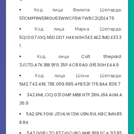
Код лица Филипа Шепарда:
511CMPFRN59RDU63WWCF6WTW8C2Q5E476
Код лица Марка Шепарда:
5Ql.DG7.IGQ.N5D.DDT.H4K.NGH.5E3.AE2.1MD.E33.3
1
Код лица Colt Shepard:
3J1.17D.A7K.18B.9FG.35P.4C8.6AG.G16.5GH.E4A.9
Код лица Шона Шепарда:
5M2.743.4RE.78E.G59.685.4PB.52F.1T6.BA4.836.7
342.KML.CIQ.G31.GMP.MBB.N7P.2RN.J84.AUM.A
36.9
5A2.SPK.FGW.J31.HLW.13W.U9N.6VL.N9C.1MN.85
B.B4
542.GG8.L7Q.P37.IGQ.IBQ.NMP.8FR.FC4.2I3.85