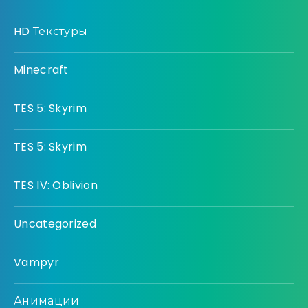
HD Текстуры
Minecraft
TES 5: Skyrim
TES 5: Skyrim
TES IV: Oblivion
Uncategorized
Vampyr
Анимации