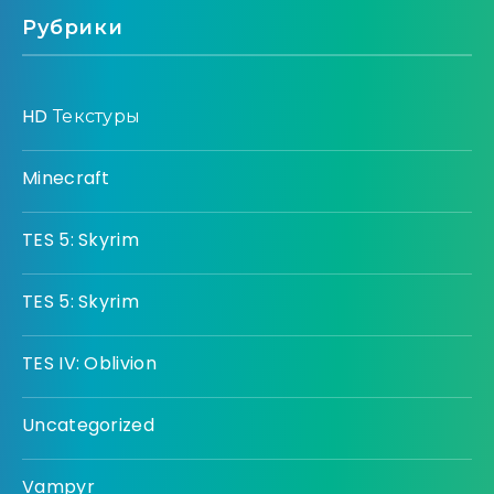
Рубрики
HD Текстуры
Minecraft
TES 5: Skyrim
TES 5: Skyrim
TES IV: Oblivion
Uncategorized
Vampyr