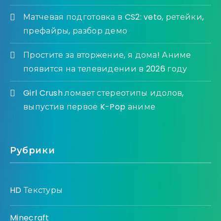
Матчевая подготовка в CS2: veto, ретейки,
префайры, разбор демо
Простите за вторжение, я дома! Аниме
появится на телевидении в 2026 году
Girl Crush ломает стереотипы идолов,
выпустив первое K-Pop аниме
Рубрики
HD Текстуры
Minecraft