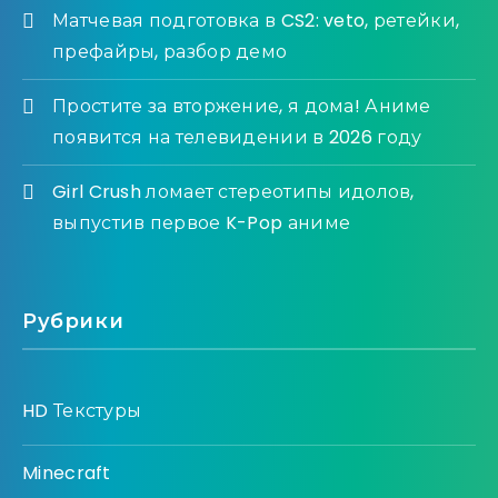
Матчевая подготовка в CS2: veto, ретейки,
префайры, разбор демо
Простите за вторжение, я дома! Аниме
появится на телевидении в 2026 году
Girl Crush ломает стереотипы идолов,
выпустив первое K-Pop аниме
Рубрики
HD Текстуры
Minecraft