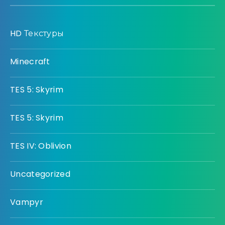
HD Текстуры
Minecraft
TES 5: Skyrim
TES 5: Skyrim
TES IV: Oblivion
Uncategorized
Vampyr