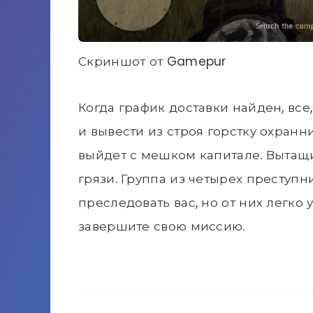
Скриншот от Gamepur
Когда график доставки найден, все,
и вывести из строя горстку охранн
выйдет с мешком капитале. Вытащит
грязи. Группа из четырех преступн
преследовать вас, но от них легко у
завершите свою миссию.