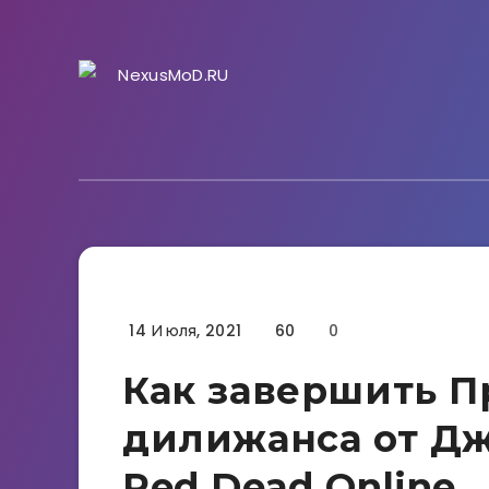
14 Июля, 2021
60
0
Гайды
Как завершить П
дилижанса от Дж
Red Dead Online