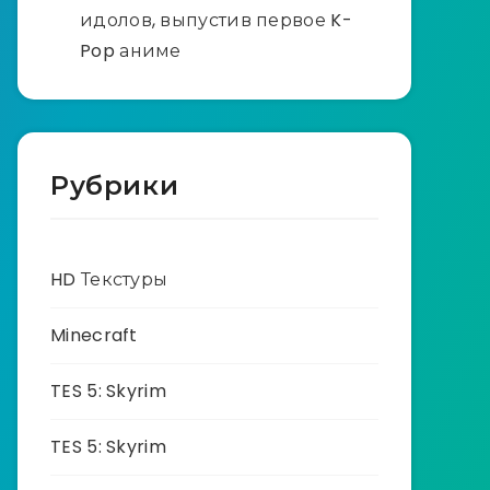
идолов, выпустив первое K-
Pop аниме
Рубрики
HD Текстуры
Minecraft
TES 5: Skyrim
TES 5: Skyrim