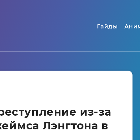
Гайды
Ани
реступление из-за
еймса Лэнгтона в