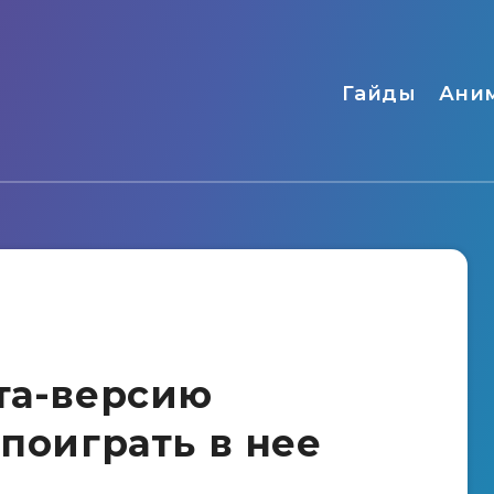
Гайды
Ани
ета-версию
 поиграть в нее