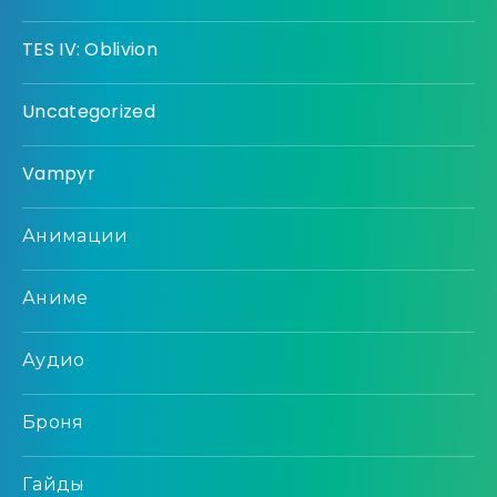
TES IV: Oblivion
Uncategorized
Vampyr
Анимации
Аниме
Аудио
Броня
Гайды