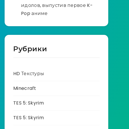
идолов, выпустив первое K-
Pop аниме
Рубрики
HD Текстуры
Minecraft
TES 5: Skyrim
TES 5: Skyrim