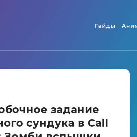
Гайды
Ани
обочное задание
ного сундука в Call
ps Зомби вспышки