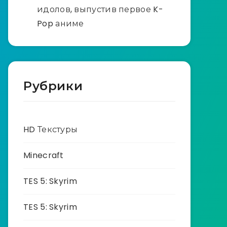
идолов, выпустив первое K-
Pop аниме
Рубрики
HD Текстуры
Minecraft
TES 5: Skyrim
TES 5: Skyrim