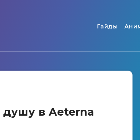
Гайды
Ани
 душу в Aeterna