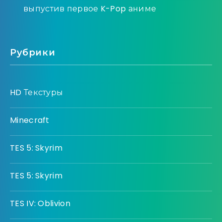
выпустив первое K-Pop аниме
Рубрики
HD Текстуры
Minecraft
TES 5: Skyrim
TES 5: Skyrim
TES IV: Oblivion