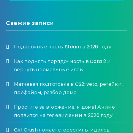
Свежие записи
Подарочные карты Steam в 2026 году
Как поднять порядочность в Dota 2 и
вернуть нормальные игры
Матчевая подготовка в CS2: veto, ретейки,
префайры, разбор демо
Простите за вторжение, я дома! Аниме
появится на телевидении в 2026 году
Girl Crush ломает стереотипы идолов,