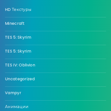
HD Текстуры
Minecraft
TES 5: Skyrim
TES 5: Skyrim
TES IV: Oblivion
Uncategorized
Vampyr
Анимации