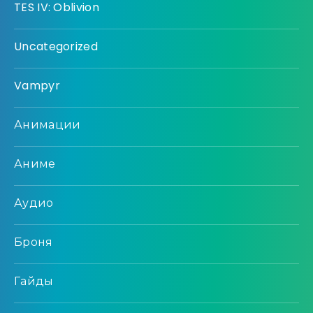
TES IV: Oblivion
Uncategorized
Vampyr
Анимации
Аниме
Аудио
Броня
Гайды