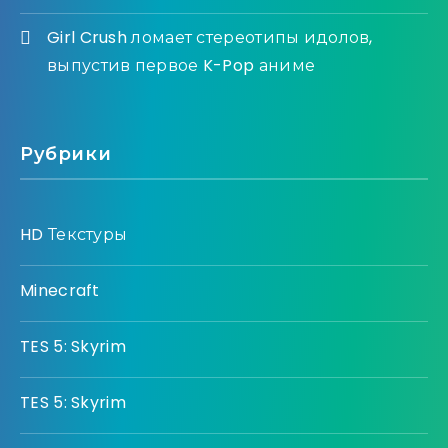
Girl Crush ломает стереотипы идолов,
выпустив первое K-Pop аниме
Рубрики
HD Текстуры
Minecraft
TES 5: Skyrim
TES 5: Skyrim