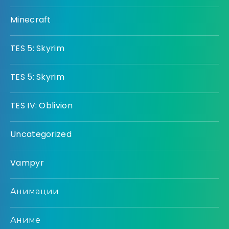
Minecraft
TES 5: Skyrim
TES 5: Skyrim
TES IV: Oblivion
Uncategorized
Vampyr
Анимации
Аниме