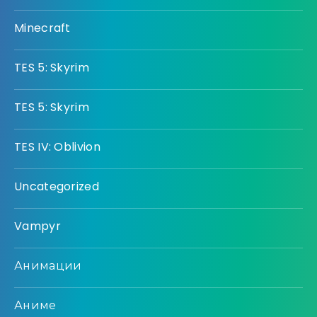
Minecraft
TES 5: Skyrim
TES 5: Skyrim
TES IV: Oblivion
Uncategorized
Vampyr
Анимации
Аниме