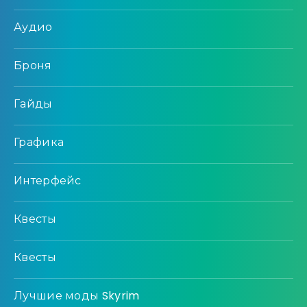
Аудио
Броня
Гайды
Графика
Интерфейс
Квесты
Квесты
Лучшие моды Skyrim