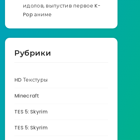
идолов, выпустив первое K-
Pop аниме
Рубрики
HD Текстуры
Minecraft
TES 5: Skyrim
TES 5: Skyrim