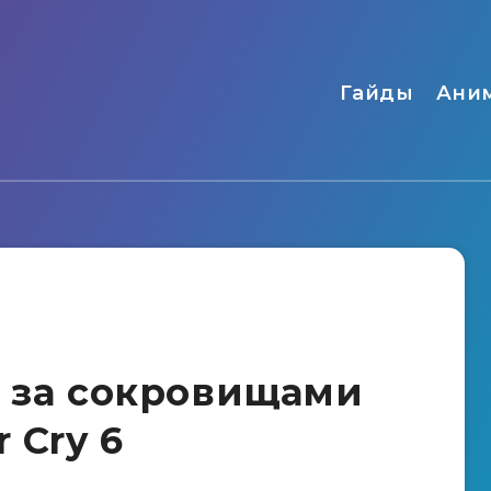
Гайды
Ани
у за сокровищами
 Cry 6