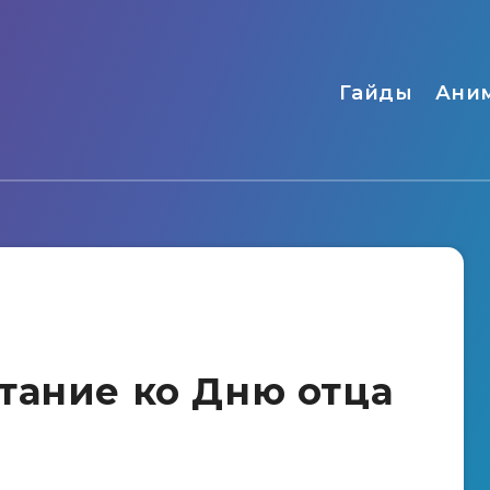
Гайды
Ани
тание ко Дню отца