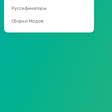
Руссификаторы
Сборки Модов