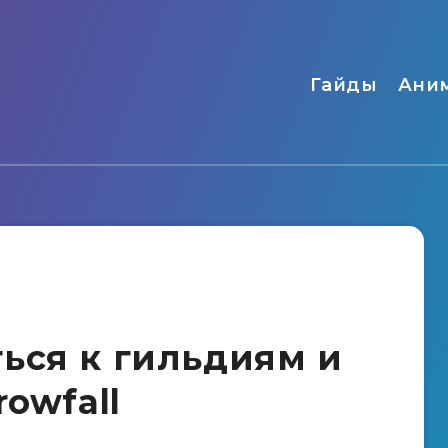
Гайды
Ани
ься к гильдиям и
rowfall