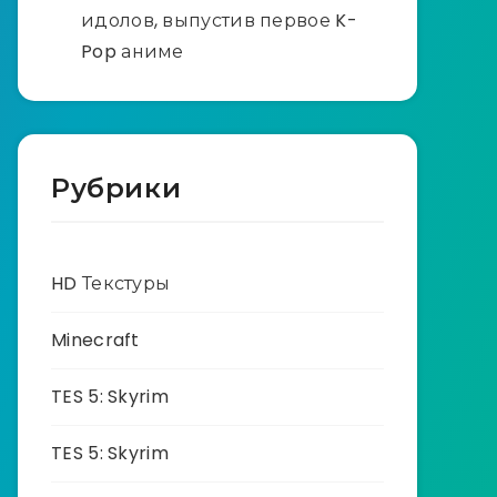
идолов, выпустив первое K-
Pop аниме
Рубрики
HD Текстуры
Minecraft
TES 5: Skyrim
TES 5: Skyrim