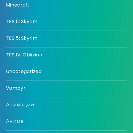
Minecraft
TES 5: Skyrim
TES 5: Skyrim
TES IV: Oblivion
Uncategorized
Vampyr
Анимации
Аниме