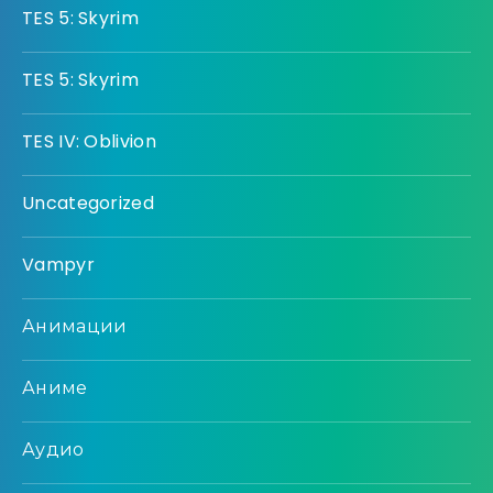
TES 5: Skyrim
TES 5: Skyrim
TES IV: Oblivion
Uncategorized
Vampyr
Анимации
Аниме
Аудио