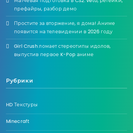
Матчевая подготовка в CS2: veto, ретейки,
префайры, разбор демо
Простите за вторжение, я дома! Аниме
появится на телевидении в 2026 году
Girl Crush ломает стереотипы идолов,
выпустив первое K-Pop аниме
Рубрики
HD Текстуры
Minecraft