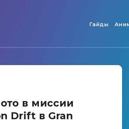
Гайды
Ани
лото в миссии
n Drift в Gran