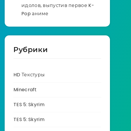
идолов, выпустив первое K-
Pop аниме
Рубрики
HD Текстуры
Minecraft
TES 5: Skyrim
TES 5: Skyrim