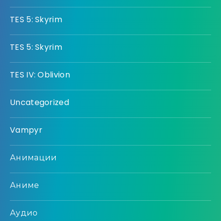
TES 5: Skyrim
TES 5: Skyrim
TES IV: Oblivion
Uncategorized
Vampyr
Анимации
Аниме
Аудио