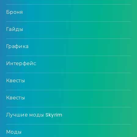
Броня
Гайды
Графика
Интерфейс
Квесты
Квесты
Лучшие моды Skyrim
Моды