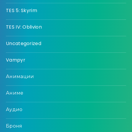
TES 5: Skyrim
TES IV: Oblivion
Uncategorized
Vampyr
Анимации
Аниме
Аудио
Броня