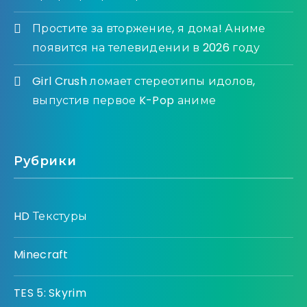
Простите за вторжение, я дома! Аниме
появится на телевидении в 2026 году
Girl Crush ломает стереотипы идолов,
выпустив первое K-Pop аниме
Рубрики
HD Текстуры
Minecraft
TES 5: Skyrim