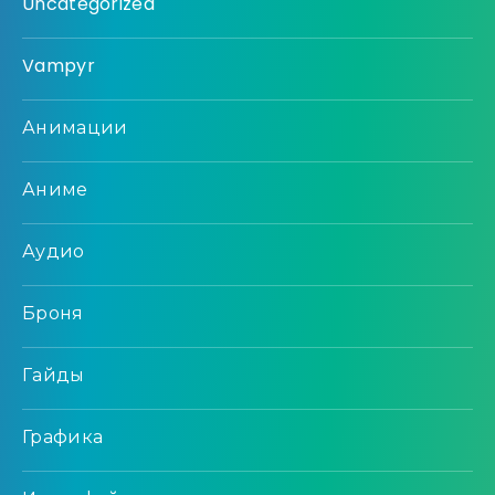
Uncategorized
Vampyr
Анимации
Аниме
Аудио
Броня
Гайды
Графика