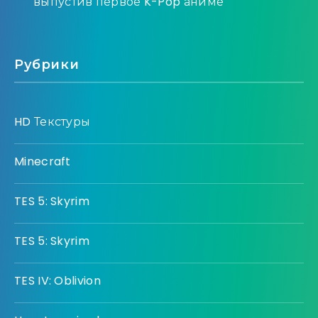
выпустив первое K-Pop аниме
Рубрики
HD Текстуры
Minecraft
TES 5: Skyrim
TES 5: Skyrim
TES IV: Oblivion