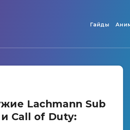
Гайды
Ани
ужие Lachmann Sub
 Call of Duty: