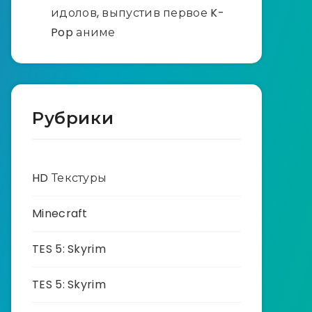
идолов, выпустив первое K-
Pop аниме
Рубрики
HD Текстуры
Minecraft
TES 5: Skyrim
TES 5: Skyrim