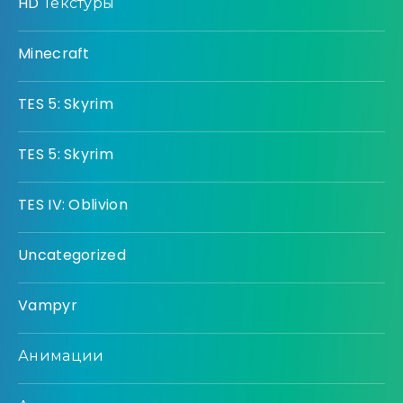
HD Текстуры
Minecraft
TES 5: Skyrim
TES 5: Skyrim
TES IV: Oblivion
Uncategorized
Vampyr
Анимации