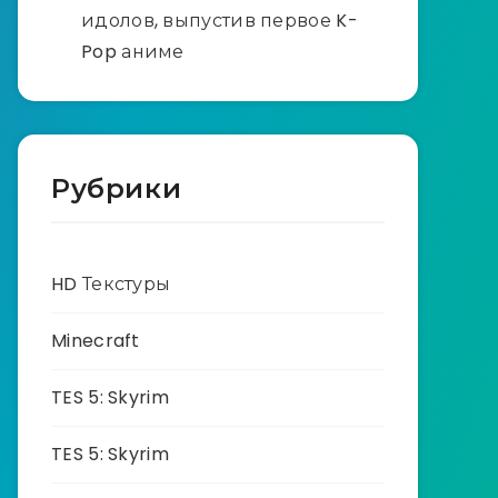
идолов, выпустив первое K-
Pop аниме
Рубрики
HD Текстуры
Minecraft
TES 5: Skyrim
TES 5: Skyrim