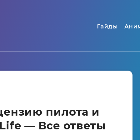
Гайды
Ани
цензию пилота и
tLife — Все ответы