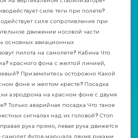
лок на вертикальном стабилизаторе?
иводействует силе тяги при полете?
водействует силе сопротивления при
щательное движение носовой части
ть основных авиационных
зовут пилота на самолете? Кабина Что
а? красного фона с желтой линией,
 левый? Приземлитесь осторожно Какой
сном фоне и желтом кресте? Посадка
дки аэродрома на красном фоне с двумя
? Только аварийная посадка Что такое
естных сигналах над их головой? Стоп
правая рука прямо, левая рука движется
е самолет футов маршала двумя руками