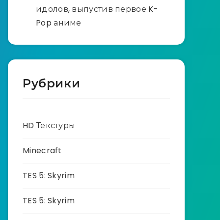
идолов, выпустив первое K-
Pop аниме
Рубрики
HD Текстуры
Minecraft
TES 5: Skyrim
TES 5: Skyrim