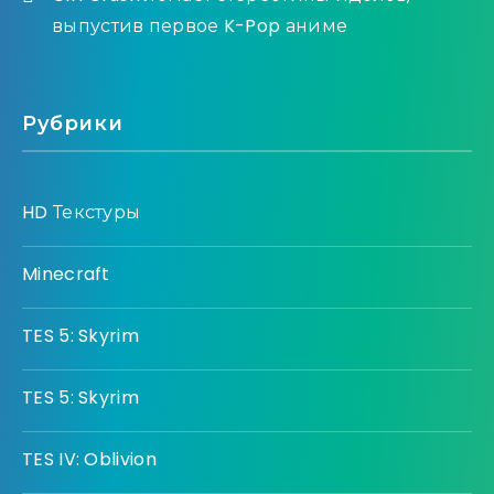
выпустив первое K-Pop аниме
Рубрики
HD Текстуры
Minecraft
TES 5: Skyrim
TES 5: Skyrim
TES IV: Oblivion