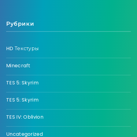
Рубрики
HD Текстуры
Minecraft
TES 5: Skyrim
TES 5: Skyrim
TES IV: Oblivion
Uncategorized