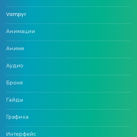
Vampyr
Анимации
Аниме
Аудио
Броня
Гайды
Графика
Интерфейс