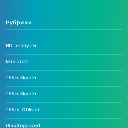
Рубрики
HD Текстуры
Minecraft
TES 5: Skyrim
TES 5: Skyrim
TES IV: Oblivion
Uncategorized