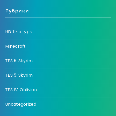
Рубрики
HD Текстуры
Minecraft
TES 5: Skyrim
TES 5: Skyrim
TES IV: Oblivion
Uncategorized