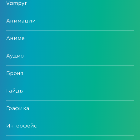
Vampyr
Анимации
Аниме
Аудио
Броня
Гайды
Графика
Интерфейс