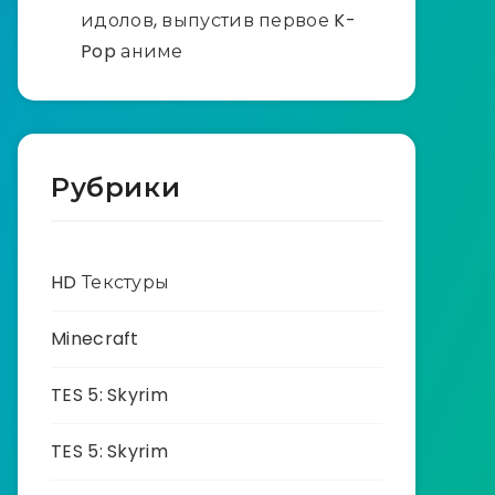
идолов, выпустив первое K-
Pop аниме
Рубрики
HD Текстуры
Minecraft
TES 5: Skyrim
TES 5: Skyrim