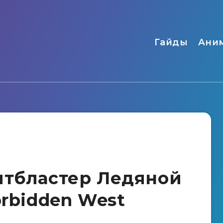
Гайды
Ани
лтбластер Ледяной
orbidden West