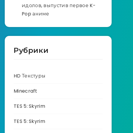
идолов, выпустив первое K-
Pop аниме
Рубрики
HD Текстуры
Minecraft
TES 5: Skyrim
TES 5: Skyrim