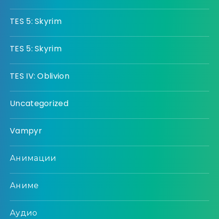
TES 5: Skyrim
TES 5: Skyrim
TES IV: Oblivion
Uncategorized
Vampyr
Анимации
Аниме
Аудио