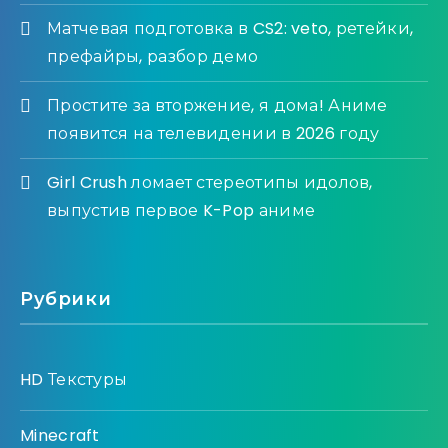
Матчевая подготовка в CS2: veto, ретейки,
префайры, разбор демо
Простите за вторжение, я дома! Аниме
появится на телевидении в 2026 году
Girl Crush ломает стереотипы идолов,
выпустив первое K-Pop аниме
Рубрики
HD Текстуры
Minecraft