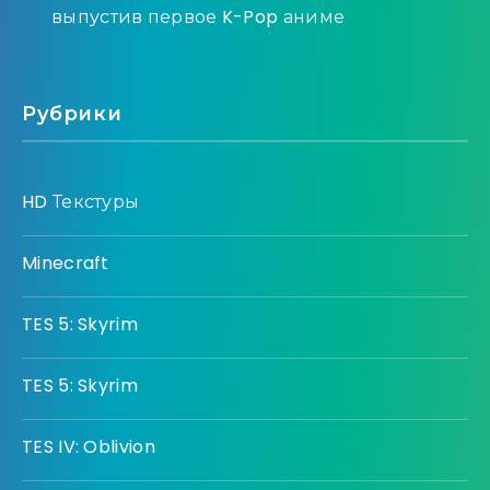
выпустив первое K-Pop аниме
Рубрики
HD Текстуры
Minecraft
TES 5: Skyrim
TES 5: Skyrim
TES IV: Oblivion