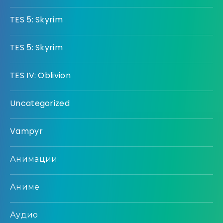
TES 5: Skyrim
TES 5: Skyrim
TES IV: Oblivion
Uncategorized
Vampyr
Анимации
Аниме
Аудио