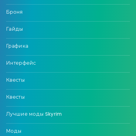
Броня
Гайды
Графика
Интерфейс
Квесты
Квесты
Лучшие моды Skyrim
Моды