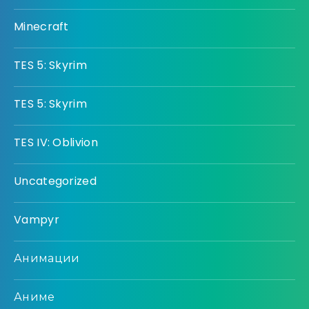
Minecraft
TES 5: Skyrim
TES 5: Skyrim
TES IV: Oblivion
Uncategorized
Vampyr
Анимации
Аниме