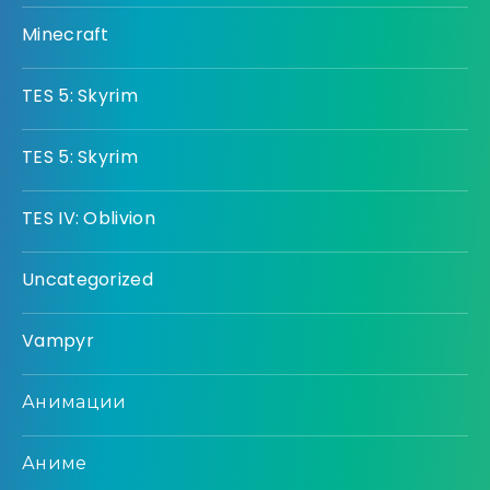
Minecraft
TES 5: Skyrim
TES 5: Skyrim
TES IV: Oblivion
Uncategorized
Vampyr
Анимации
Аниме