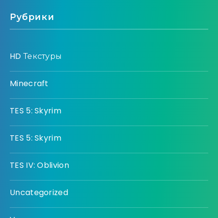
Рубрики
HD Текстуры
Minecraft
TES 5: Skyrim
TES 5: Skyrim
TES IV: Oblivion
Uncategorized