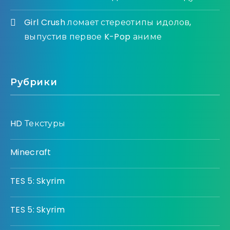
Girl Crush ломает стереотипы идолов,
выпустив первое K-Pop аниме
Рубрики
HD Текстуры
Minecraft
TES 5: Skyrim
TES 5: Skyrim