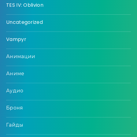
TES IV: Oblivion
Uncategorized
Vampyr
Анимации
Аниме
Аудио
Броня
Гайды