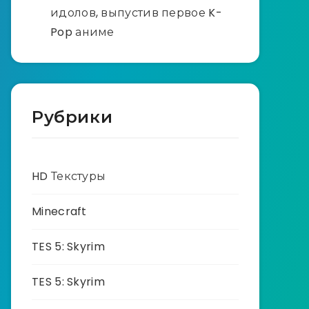
идолов, выпустив первое K-
Pop аниме
Рубрики
HD Текстуры
Minecraft
TES 5: Skyrim
TES 5: Skyrim