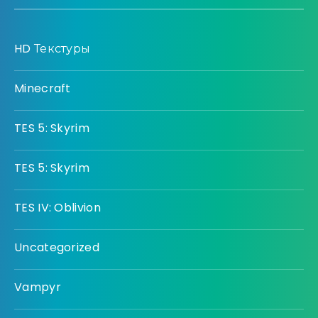
HD Текстуры
Minecraft
TES 5: Skyrim
TES 5: Skyrim
TES IV: Oblivion
Uncategorized
Vampyr