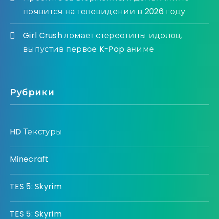
появится на телевидении в 2026 году
Girl Crush ломает стереотипы идолов,
выпустив первое K-Pop аниме
Рубрики
HD Текстуры
Minecraft
TES 5: Skyrim
TES 5: Skyrim