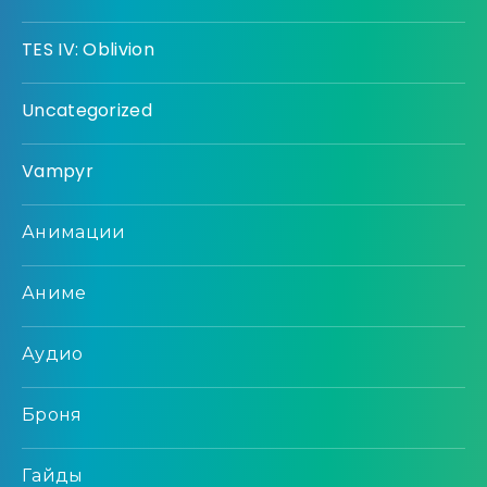
TES IV: Oblivion
Uncategorized
Vampyr
Анимации
Аниме
Аудио
Броня
Гайды