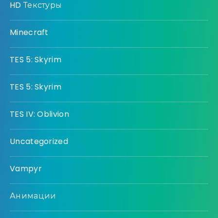
HD Текстуры
Minecraft
TES 5: Skyrim
TES 5: Skyrim
TES IV: Oblivion
Uncategorized
Vampyr
Анимации