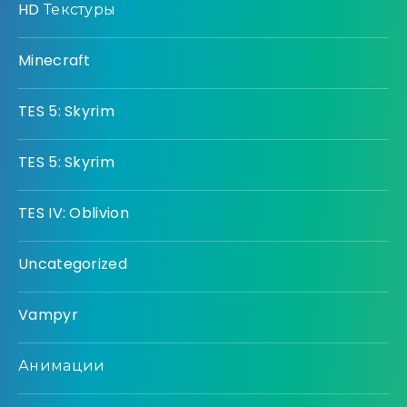
HD Текстуры
Minecraft
TES 5: Skyrim
TES 5: Skyrim
TES IV: Oblivion
Uncategorized
Vampyr
Анимации