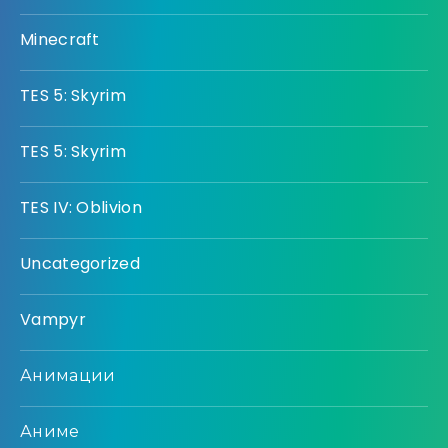
Minecraft
TES 5: Skyrim
TES 5: Skyrim
TES IV: Oblivion
Uncategorized
Vampyr
Анимации
Аниме