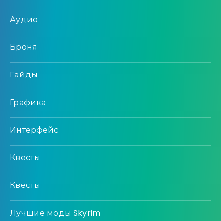
Аудио
Броня
Гайды
Графика
Интерфейс
Квесты
Квесты
Лучшие моды Skyrim