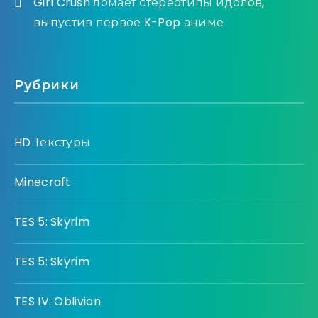
Girl Crush ломает стереотипы идолов,
выпустив первое K-Pop аниме
Рубрики
HD Текстуры
Minecraft
TES 5: Skyrim
TES 5: Skyrim
TES IV: Oblivion