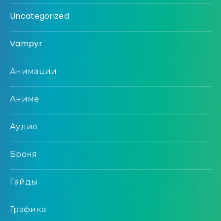
Uncategorized
Vampyr
Анимации
Аниме
Аудио
Броня
Гайды
Графика