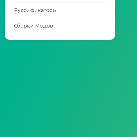
Руссификаторы
Сборки Модов