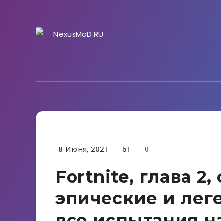
8 Июня, 2021
51
0
Гайды
Fortnite, глава 2,
эпические и лег
все испытания н