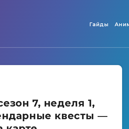
Гайды
Ани
 сезон 7, неделя 1,
ендарные квесты —
а карте